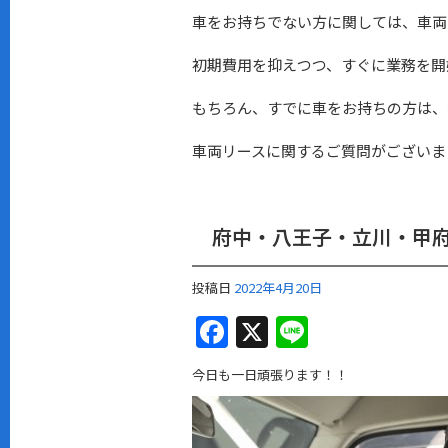
車をお持ちでない方に関しては、車両
初期費用を抑えつつ、すぐに業務を開
もちろん、すでに車をお持ちの方は、
車両リースに関するご質問がございま
府中・八王子・立川・甲
投稿日
2022年4月20日
F
X
Li
a
n
今日も一日頑張ります！！
c
e
e