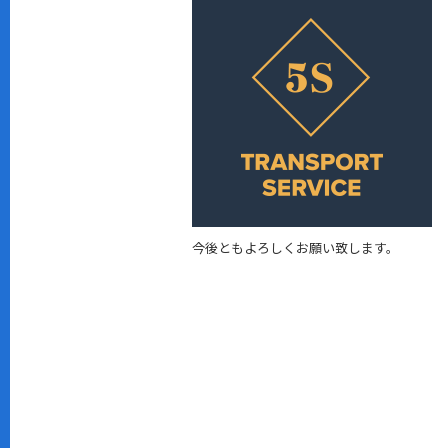
c
e
e
b
o
o
k
今後ともよろしくお願い致します。