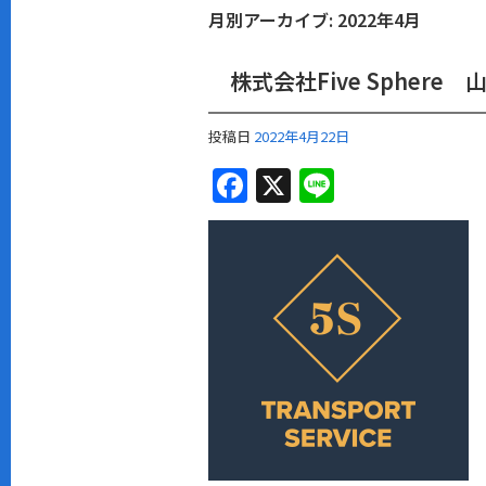
月別アーカイブ:
2022年4月
株式会社Five Spher
投稿日
2022年4月22日
F
X
Li
a
n
c
e
e
b
o
o
k