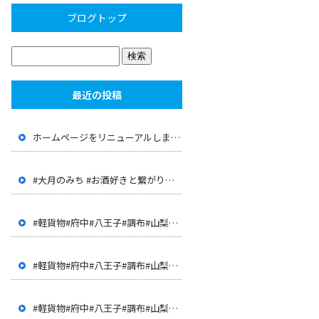
ブログトップ
最近の投稿
ホームページをリニューアルしました。
#大月のみち #お酒好きと繋がりたい #大月 #山梨 #店長が 経歴が面白い #JR大月駅 #上野原 #呑み屋
#軽貨物#府中#八王子#調布#山梨#甲府#世田谷#三鷹#多摩地 区#客室清掃#ハウスクリーニング#ドライバー#配達
#軽貨物#府中#八王子#調布#山梨#甲府#世田谷#三鷹#多摩地 区#客室清掃#ハウスクリーニング#ドライバー#配達
#軽貨物#府中#八王子#調布#山梨#甲府#世田谷#三鷹#多摩地 区#客室清掃#ハウスクリーニング#ドライバー#配達