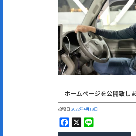
b
o
o
k
ホームページを公開致し
投稿日
2022年4月18日
F
X
Li
a
n