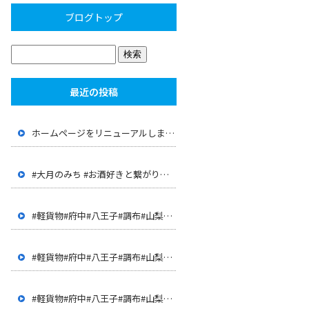
ブログトップ
最近の投稿
ホームページをリニューアルしました。
#大月のみち #お酒好きと繋がりたい #大月 #山梨 #店長が 経歴が面白い #JR大月駅 #上野原 #呑み屋
#軽貨物#府中#八王子#調布#山梨#甲府#世田谷#三鷹#多摩地 区#客室清掃#ハウスクリーニング#ドライバー#配達
#軽貨物#府中#八王子#調布#山梨#甲府#世田谷#三鷹#多摩地 区#客室清掃#ハウスクリーニング#ドライバー#配達
#軽貨物#府中#八王子#調布#山梨#甲府#世田谷#三鷹#多摩地 区#客室清掃#ハウスクリーニング#ドライバー#配達