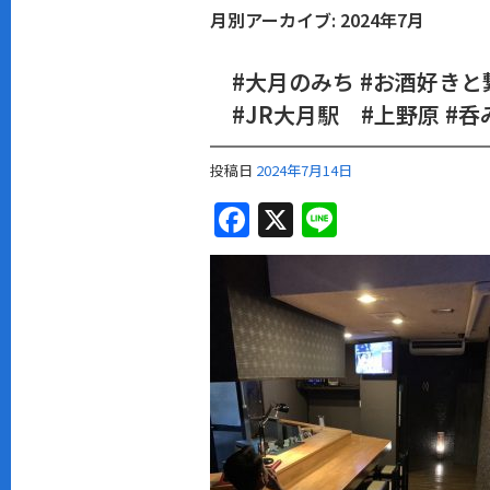
月別アーカイブ:
2024年7月
#大月のみち #お酒好きと
#JR大月駅 #上野原 #
投稿日
2024年7月14日
F
X
Li
a
n
c
e
e
b
o
o
k