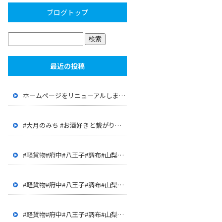
ブログトップ
最近の投稿
ホームページをリニューアルしました。
#大月のみち #お酒好きと繋がりたい #大月 #山梨 #店長が 経歴が面白い #JR大月駅 #上野原 #呑み屋
#軽貨物#府中#八王子#調布#山梨#甲府#世田谷#三鷹#多摩地 区#客室清掃#ハウスクリーニング#ドライバー#配達
#軽貨物#府中#八王子#調布#山梨#甲府#世田谷#三鷹#多摩地 区#客室清掃#ハウスクリーニング#ドライバー#配達
#軽貨物#府中#八王子#調布#山梨#甲府#世田谷#三鷹#多摩地 区#客室清掃#ハウスクリーニング#ドライバー#配達