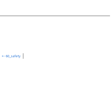
←
60_safety