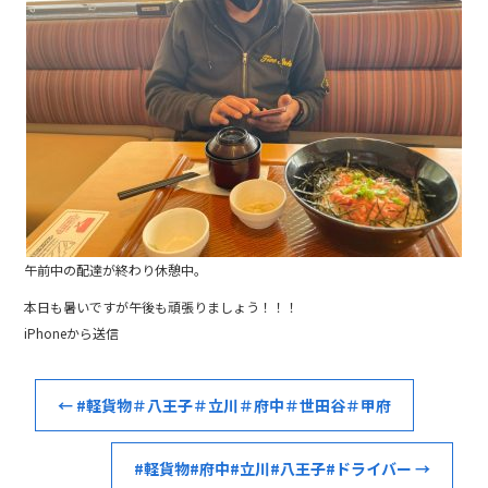
b
o
o
k
午前中の配達が終わり休憩中。
本日も暑いですが午後も頑張りましょう！！！
iPhoneから送信
←
#軽貨物＃八王子＃立川＃府中＃世田谷＃甲府
#軽貨物#府中#立川#八王子#ドライバー
→