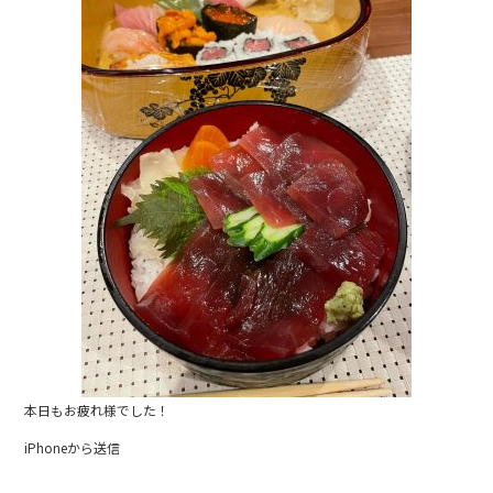
e
b
o
o
k
本日もお疲れ様でした！
iPhoneから送信