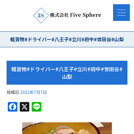
軽貨物#ドライバー#八王子#立川#府中#世田谷#山梨
軽貨物#ドライバー#八王子#立川#府中#世田谷#
山梨
投稿日
2022年7月7日
F
X
Li
a
n
c
e