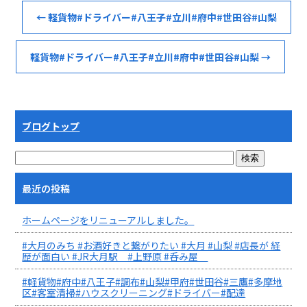
←
軽貨物#ドライバー#八王子#立川#府中#世田谷#山梨
軽貨物#ドライバー#八王子#立川#府中#世田谷#山梨
→
ブログトップ
最近の投稿
ホームページをリニューアルしました。
#大月のみち #お酒好きと繋がりたい #大月 #山梨 #店長が 経
歴が面白い #JR大月駅 #上野原 #呑み屋
#軽貨物#府中#八王子#調布#山梨#甲府#世田谷#三鷹#多摩地
区#客室清掃#ハウスクリーニング#ドライバー#配達