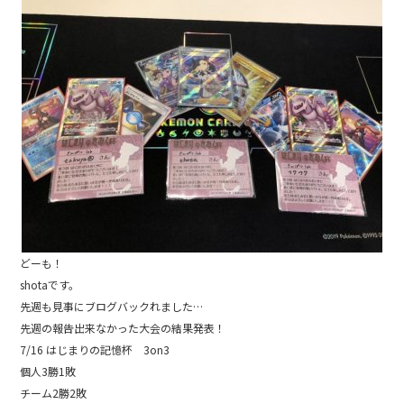
e
b
o
o
k
どーも！
shotaです。
先週も見事にブログバックれました…
先週の報告出来なかった大会の結果発表！
7/16 はじまりの記憶杯 3on3
個人3勝1敗
チーム2勝2敗