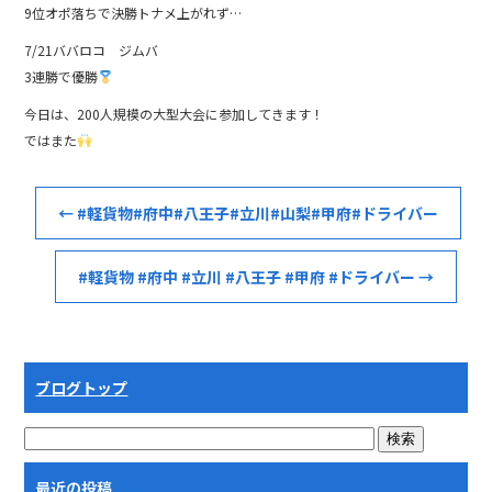
9位オポ落ちで決勝トナメ上がれず…
7/21ババロコ ジムバ
3連勝で優勝
今日は、200人規模の大型大会に参加してきます！
ではまた
←
#軽貨物#府中#八王子#立川#山梨#甲府#ドライバー
#軽貨物 #府中 #立川 #八王子 #甲府 #ドライバー
→
ブログトップ
最近の投稿