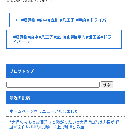
先輩の話はタメになります！！
←
#軽貨物 #府中 #立川 #八王子 #甲府 #ドライバー
#軽貨物#府中#八王子#立川#山梨#甲府#世田谷#ドラ
イバー
→
ブログトップ
最近の投稿
ホームページをリニューアルしました。
#大月のみち #お酒好きと繋がりたい #大月 #山梨 #店長が 経
歴が面白い #JR大月駅 #上野原 #呑み屋