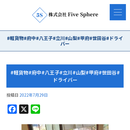
#軽貨物#府中#八王子#立川#山梨#甲府#世田谷#ドライ
バー
#軽貨物#府中#八王子#立川#山梨#甲府#世田谷#
ドライバー
投稿日
2022年7月29日
F
X
Li
a
n
c
e