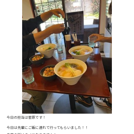
e
b
o
o
k
今日の担当は菅原です！
今日は先輩にご飯に連れて行ってもらいました！！