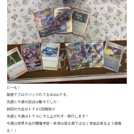
e
b
o
o
k
どーも！
隔週でブログバックれてるshotaです。
先週と今週の試合は散々でした…
前回の大会はトナメ1回戦負け
先週と今週はトナメにすら上がれず…修行します！
今週は世界大会が開催予定！来年は見る側ではなく参加出来るよう頑張
る！！