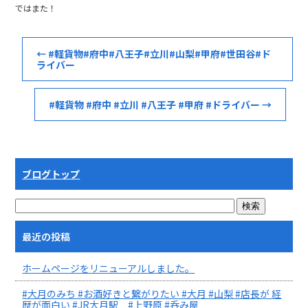
ではまた！
←
#軽貨物#府中#八王子#立川#山梨#甲府#世田谷#ド
ライバー
#軽貨物 #府中 #立川 #八王子 #甲府 #ドライバー
→
ブログトップ
最近の投稿
ホームページをリニューアルしました。
#大月のみち #お酒好きと繋がりたい #大月 #山梨 #店長が 経
歴が面白い #JR大月駅 #上野原 #呑み屋