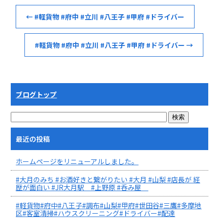
←
#軽貨物 #府中 #立川 #八王子 #甲府 #ドライバー
#軽貨物 #府中 #立川 #八王子 #甲府 #ドライバー
→
ブログトップ
最近の投稿
ホームページをリニューアルしました。
#大月のみち #お酒好きと繋がりたい #大月 #山梨 #店長が 経
歴が面白い #JR大月駅 #上野原 #呑み屋
#軽貨物#府中#八王子#調布#山梨#甲府#世田谷#三鷹#多摩地
区#客室清掃#ハウスクリーニング#ドライバー#配達