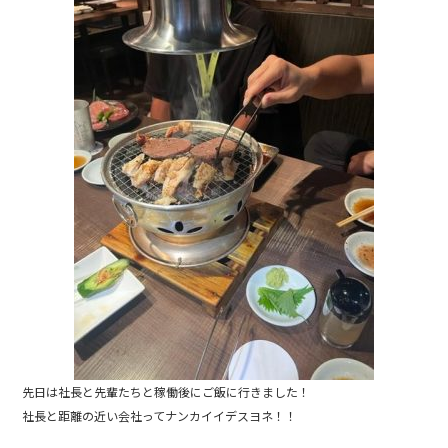
e
b
o
o
k
先日は社長と先輩たちと稼働後にご飯に行きました！
社長と距離の近い会社ってナンカイイデスヨネ！！