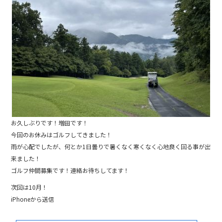
b
o
o
k
お久しぶりです！増田です！
今回のお休みはゴルフしてきました！
雨が心配でしたが、何とか1日曇りで暑くなく寒くなく心地良く回る事が出
来ました！
ゴルフ仲間募集です！連絡お待ちしてます！
次回は10月！
iPhoneから送信