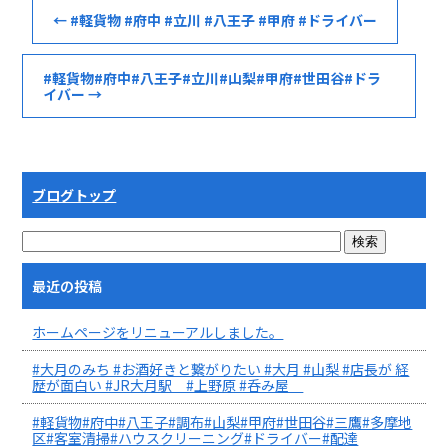
←
#軽貨物 #府中 #立川 #八王子 #甲府 #ドライバー
#軽貨物#府中#八王子#立川#山梨#甲府#世田谷#ドラ
イバー
→
ブログトップ
最近の投稿
ホームページをリニューアルしました。
#大月のみち #お酒好きと繋がりたい #大月 #山梨 #店長が 経
歴が面白い #JR大月駅 #上野原 #呑み屋
#軽貨物#府中#八王子#調布#山梨#甲府#世田谷#三鷹#多摩地
区#客室清掃#ハウスクリーニング#ドライバー#配達