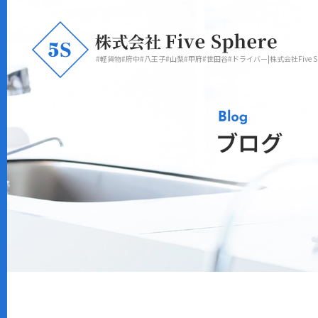
#軽貨物#府中#八王子#山梨#甲府#世田谷#ドライバー|株式会社Five Sp