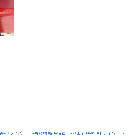
！
田谷#ドライバー
#軽貨物 #府中 #立川 #八王子 #甲府 #ドライバー
→