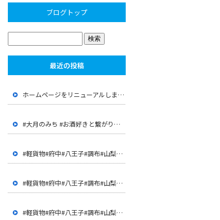
ブログトップ
最近の投稿
ホームページをリニューアルしました。
#大月のみち #お酒好きと繋がりたい #大月 #山梨 #店長が 経歴が面白い #JR大月駅 #上野原 #呑み屋
#軽貨物#府中#八王子#調布#山梨#甲府#世田谷#三鷹#多摩地 区#客室清掃#ハウスクリーニング#ドライバー#配達
#軽貨物#府中#八王子#調布#山梨#甲府#世田谷#三鷹#多摩地 区#客室清掃#ハウスクリーニング#ドライバー#配達
#軽貨物#府中#八王子#調布#山梨#甲府#世田谷#三鷹#多摩地 区#客室清掃#ハウスクリーニング#ドライバー#配達