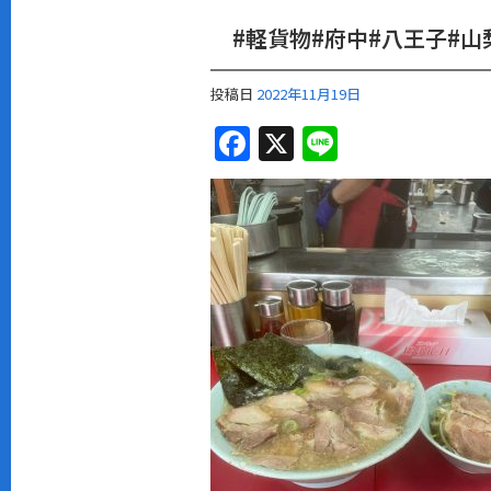
#軽貨物#府中#八王子#山
投稿日
2022年11月19日
F
X
Li
a
n
c
e
e
b
o
o
k