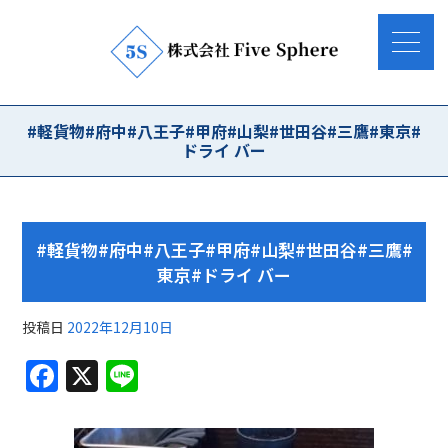
#軽貨物#府中#八王子#甲府#山梨#世田谷#三鷹#東京#
ドライ バー
#軽貨物#府中#八王子#甲府#山梨#世田谷#三鷹#
東京#ドライ バー
投稿日
2022年12月10日
F
X
Li
a
n
c
e