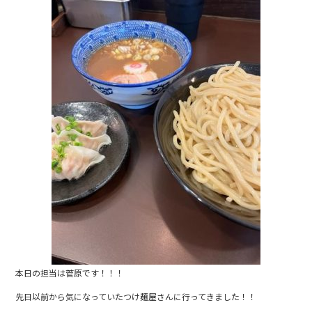
e
b
o
o
k
本日の担当は菅原です！！！
先日以前から気になっていたつけ麺屋さんに行ってきました！！