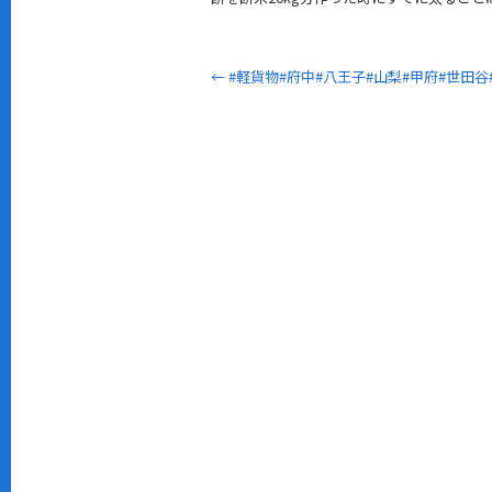
←
#軽貨物#府中#八王子#山梨#甲府#世田谷