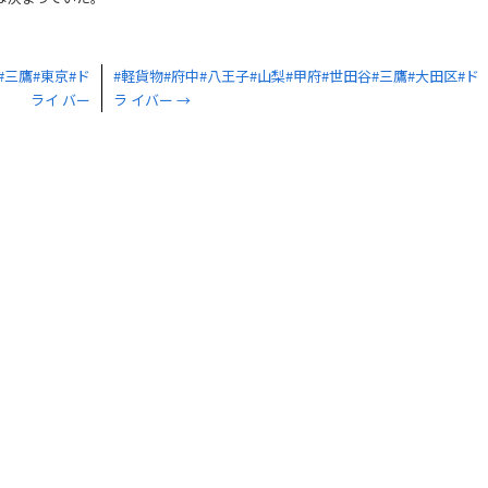
#三鷹#東京#ド
#軽貨物#府中#八王子#山梨#甲府#世田谷#三鷹#大田区#ド
ライ バー
ラ イバー
→