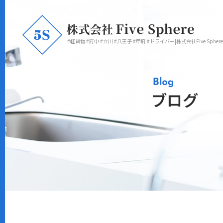
#軽貨物 #府中 #立川 #八王子 #甲府 #ドライバー|株式会社Five Sphere