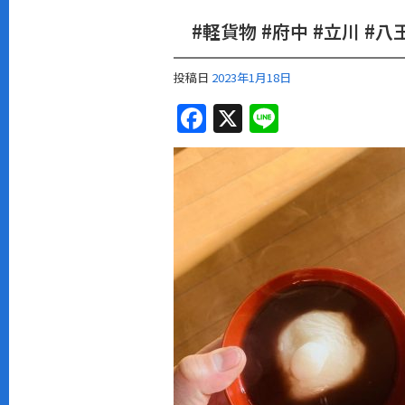
#軽貨物 #府中 #立川 #八
投稿日
2023年1月18日
F
X
Li
a
n
c
e
e
b
o
o
k