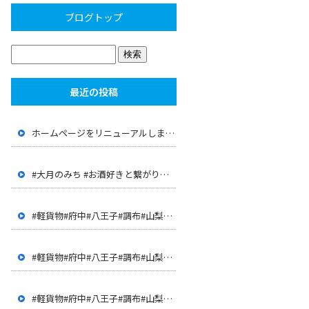
ブログトップ
最近の投稿
ホームページをリニューアルしました。
#大月のみち #お酒好きと繋がりたい #大月 #山梨 #店長が 経歴が面白い #JR大月駅 #上野原 #呑み屋
#軽貨物#府中#八王子#調布#山梨#甲府#世田谷#三鷹#多摩地 区#客室清掃#ハウスクリーニング#ドライバー#配達
#軽貨物#府中#八王子#調布#山梨#甲府#世田谷#三鷹#多摩地 区#客室清掃#ハウスクリーニング#ドライバー#配達
#軽貨物#府中#八王子#調布#山梨#甲府#世田谷#三鷹#多摩地 区#客室清掃#ハウスクリーニング#ドライバー#配達