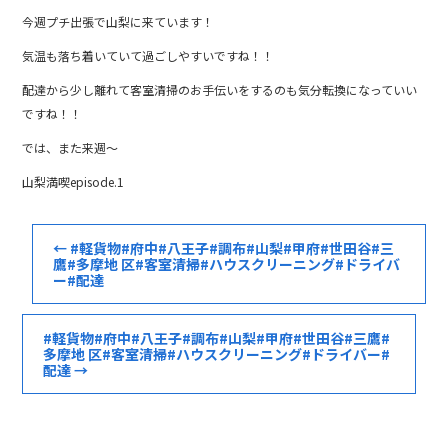
今週プチ出張で山梨に来ています！
気温も落ち着いていて過ごしやすいですね！！
配達から少し離れて客室清掃のお手伝いをするのも気分転換になっていい
ですね！！
では、また来週～
山梨満喫episode.1
←
#軽貨物#府中#八王子#調布#山梨#甲府#世田谷#三
鷹#多摩地 区#客室清掃#ハウスクリーニング#ドライバ
ー#配達
#軽貨物#府中#八王子#調布#山梨#甲府#世田谷#三鷹#
多摩地 区#客室清掃#ハウスクリーニング#ドライバー#
配達
→