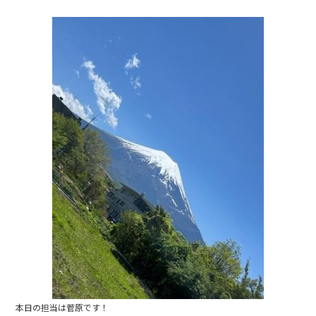
a
n
c
e
e
b
o
o
k
本日の担当は菅原です！