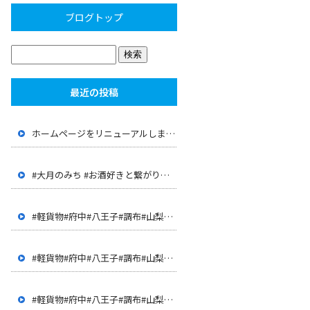
ブログトップ
最近の投稿
ホームページをリニューアルしました。
#大月のみち #お酒好きと繋がりたい #大月 #山梨 #店長が 経歴が面白い #JR大月駅 #上野原 #呑み屋
#軽貨物#府中#八王子#調布#山梨#甲府#世田谷#三鷹#多摩地 区#客室清掃#ハウスクリーニング#ドライバー#配達
#軽貨物#府中#八王子#調布#山梨#甲府#世田谷#三鷹#多摩地 区#客室清掃#ハウスクリーニング#ドライバー#配達
#軽貨物#府中#八王子#調布#山梨#甲府#世田谷#三鷹#多摩地 区#客室清掃#ハウスクリーニング#ドライバー#配達