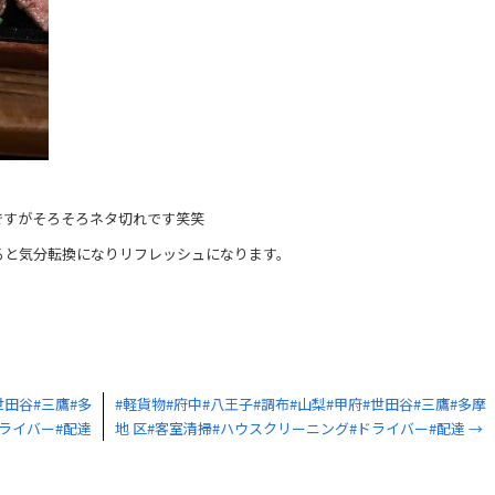
ですがそろそろネタ切れです笑笑
ると気分転換になりリフレッシュになります。
世田谷#三鷹#多
#軽貨物#府中#八王子#調布#山梨#甲府#世田谷#三鷹#多摩
ドライバー#配達
地 区#客室清掃#ハウスクリーニング#ドライバー#配達
→