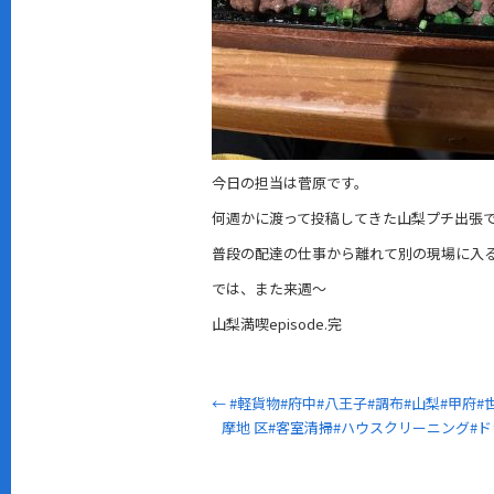
今日の担当は菅原です。
何週かに渡って投稿してきた山梨プチ出張
普段の配達の仕事から離れて別の現場に入
では、また来週～
山梨満喫episode.完
←
#軽貨物#府中#八王子#調布#山梨#甲府#
摩地 区#客室清掃#ハウスクリーニング#