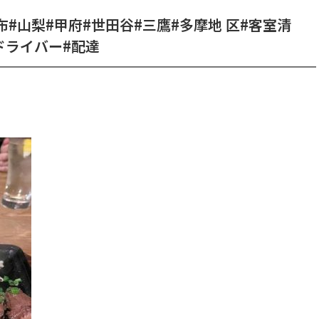
布#山梨#甲府#世田谷#三鷹#多摩地 区#客室清
ドライバー#配達