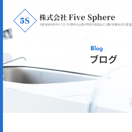
#軽貨物#府中#八王子#調布#山梨#甲府#世田谷#三鷹#多摩地 区#客室清