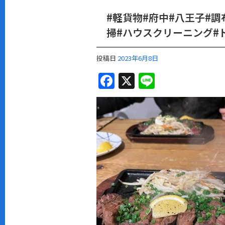
#軽貨物#府中#八王子#調
掃#ハウスクリーニング#
投稿日
2023年6月8日
F
X
Li
a
n
c
e
e
b
o
o
k