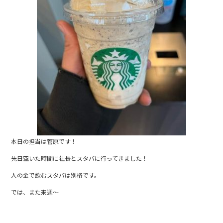
o
k
本日の担当は菅原です！
先日空いた時間に社長とスタバに行ってきました！
人の金で飲むスタバは別格です。
では、また来週～