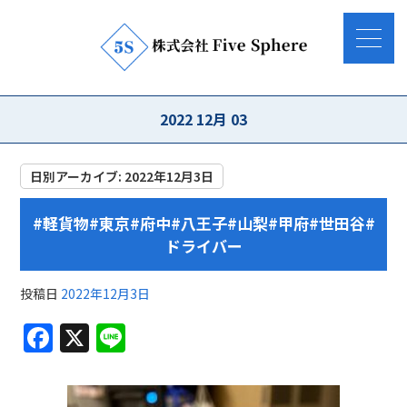
2022 12月 03
日別アーカイブ:
2022年12月3日
#軽貨物#東京#府中#八王子#山梨#甲府#世田谷#
ドライバー
投稿日
2022年12月3日
F
X
Li
a
n
c
e