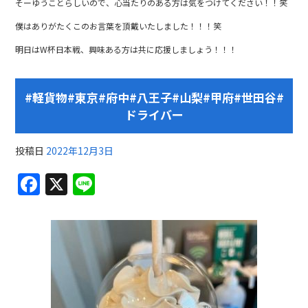
そーゆうことらしいので、心当たりのある方は気をつけてください！！笑
僕はありがたくこのお言葉を頂戴いたしました！！！笑
明日はW杯日本戦、興味ある方は共に応援しましょう！！！
#軽貨物#東京#府中#八王子#山梨#甲府#世田谷#
ドライバー
投稿日
2022年12月3日
F
X
Li
a
n
c
e
e
b
o