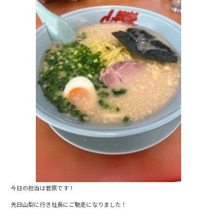
e
b
o
o
k
今日の担当は菅原です！
先日山梨に行き社長にご馳走になりました！