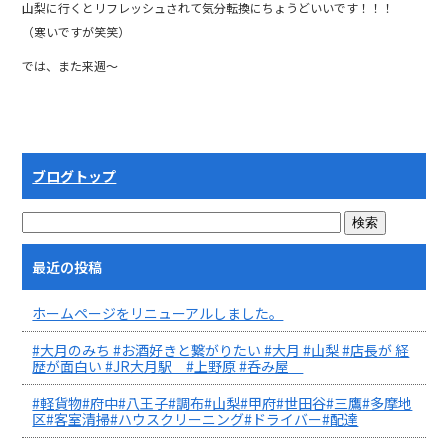
山梨に行くとリフレッシュされて気分転換にちょうどいいです！！！
（寒いですが笑笑）
では、また来週～
ブログトップ
最近の投稿
ホームページをリニューアルしました。
#大月のみち #お酒好きと繋がりたい #大月 #山梨 #店長が 経
歴が面白い #JR大月駅 #上野原 #呑み屋
#軽貨物#府中#八王子#調布#山梨#甲府#世田谷#三鷹#多摩地
区#客室清掃#ハウスクリーニング#ドライバー#配達