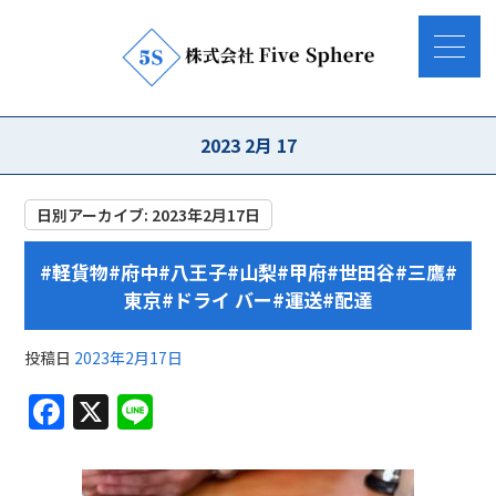
2023 2月 17
日別アーカイブ:
2023年2月17日
#軽貨物#府中#八王子#山梨#甲府#世田谷#三鷹#
東京#ドライ バー#運送#配達
投稿日
2023年2月17日
F
X
Li
a
n
c
e