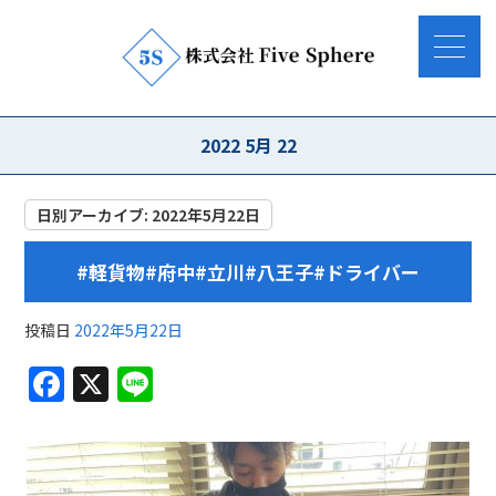
2022 5月 22
日別アーカイブ:
2022年5月22日
#軽貨物#府中#立川#八王子#ドライバー
投稿日
2022年5月22日
F
X
Li
a
n
c
e
e