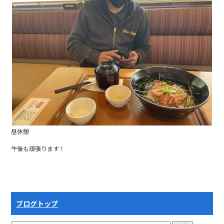
b
o
o
k
昼休憩
午後も頑張ります！
ブログトップ