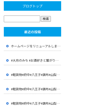
ブログトップ
最近の投稿
ホームページをリニューアルしました。
#大月のみち #お酒好きと繋がりたい #大月 #山梨 #店長が 経歴が面白い #JR大月駅 #上野原 #呑み屋
#軽貨物#府中#八王子#調布#山梨#甲府#世田谷#三鷹#多摩地 区#客室清掃#ハウスクリーニング#ドライバー#配達
#軽貨物#府中#八王子#調布#山梨#甲府#世田谷#三鷹#多摩地 区#客室清掃#ハウスクリーニング#ドライバー#配達
#軽貨物#府中#八王子#調布#山梨#甲府#世田谷#三鷹#多摩地 区#客室清掃#ハウスクリーニング#ドライバー#配達