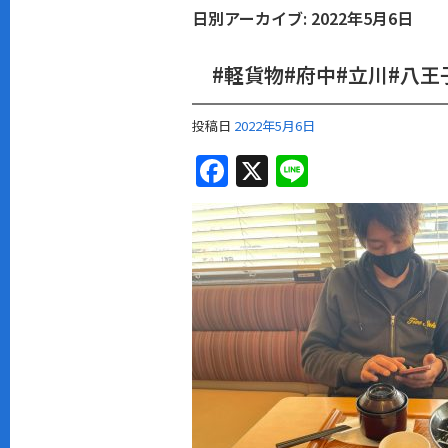
日別アーカイブ:
2022年5月6日
#軽貨物#府中#立川#八王
投稿日
2022年5月6日
F
X
Li
a
n
c
e
e
b
o
o
k