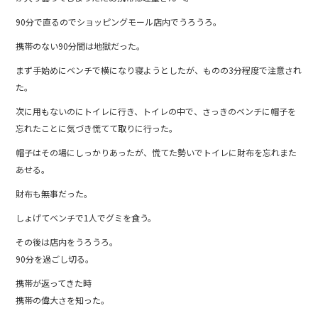
90分で直るのでショッピングモール店内でうろうろ。
携帯のない90分間は地獄だった。
まず手始めにベンチで横になり寝ようとしたが、ものの3分程度で注意され
た。
次に用もないのにトイレに行き、トイレの中で、さっきのベンチに帽子を
忘れたことに気づき慌てて取りに行った。
帽子はその場にしっかりあったが、慌てた勢いでトイレに財布を忘れまた
あせる。
財布も無事だった。
しょげてベンチで1人でグミを食う。
その後は店内をうろうろ。
90分を過ごし切る。
携帯が返ってきた時
携帯の偉大さを知った。