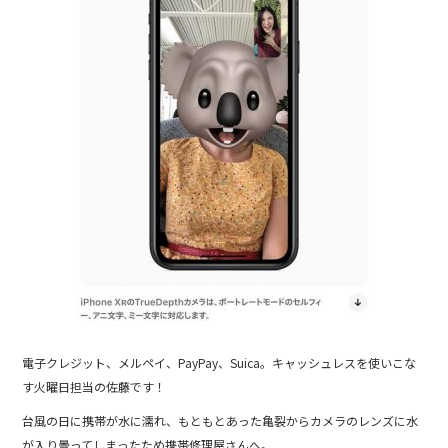
b
o
o
k
電子クレジット、メルペイ、PayPay、Suica。キャッシュレスを使いこな
す火曜日担当の佐藤です！
台風の日に携帯が水に濡れ、もともとあった亀裂からカメラのレンズに水
が入り曇ってしまったため携帯修理屋さんへ。