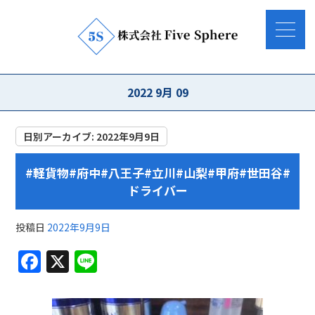
2022 9月 09
日別アーカイブ:
2022年9月9日
#軽貨物#府中#八王子#立川#山梨#甲府#世田谷#
ドライバー
投稿日
2022年9月9日
F
X
Li
a
n
c
e