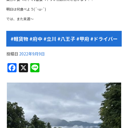
明日は何食べよう(´･ω･`)
では、また来週～
#軽貨物 #府中 #立川 #八王子 #甲府 #ドライバー
投稿日
2022年9月9日
F
X
Li
a
n
c
e
e
b
o
o