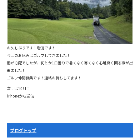
k
お久しぶりです！増田です！
今回のお休みはゴルフしてきました！
雨が心配でしたが、何とか1日曇りで暑くなく寒くなく心地良く回る事が出
来ました！
ゴルフ仲間募集です！連絡お待ちしてます！
次回は10月！
iPhoneから送信
ブログトップ