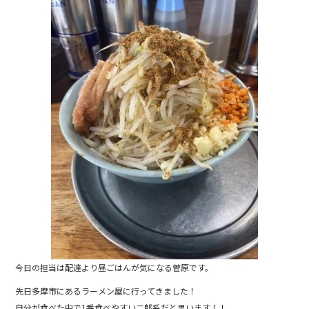
e
b
o
o
k
今日の担当は配達より昼ごはんが気になる菅原です。
先日多摩市にあるラーメン屋に行ってきました！
自分が食べた中で1番食べやすい二郎系だと思います！！