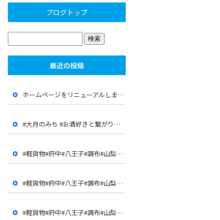
ブログトップ
最近の投稿
ホームページをリニューアルしました。
#大月のみち #お酒好きと繋がりたい #大月 #山梨 #店長が 経歴が面白い #JR大月駅 #上野原 #呑み屋
#軽貨物#府中#八王子#調布#山梨#甲府#世田谷#三鷹#多摩地 区#客室清掃#ハウスクリーニング#ドライバー#配達
#軽貨物#府中#八王子#調布#山梨#甲府#世田谷#三鷹#多摩地 区#客室清掃#ハウスクリーニング#ドライバー#配達
#軽貨物#府中#八王子#調布#山梨#甲府#世田谷#三鷹#多摩地 区#客室清掃#ハウスクリーニング#ドライバー#配達