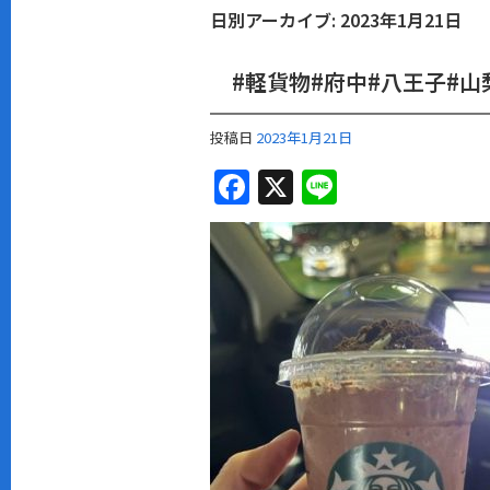
日別アーカイブ:
2023年1月21日
#軽貨物#府中#八王子#山
投稿日
2023年1月21日
F
X
Li
a
n
c
e
e
b
o
o
k