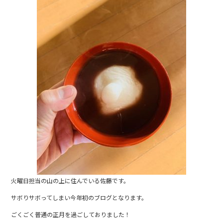
b
o
o
k
火曜日担当の山の上に住んでいる佐藤です。
サボりサボってしまい今年初のブログとなります。
ごくごく普通の正月を過ごしておりました！