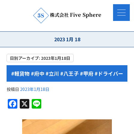
2023 1月 18
日別アーカイブ:
2023年1月18日
#軽貨物 #府中 #立川 #八王子 #甲府 #ドライバー
投稿日
2023年1月18日
F
X
Li
a
n
c
e
e