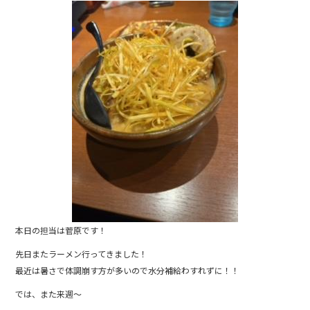
c
e
e
b
o
o
k
本日の担当は菅原です！
先日またラーメン行ってきました！
最近は暑さで体調崩す方が多いので水分補給わすれずに！！
では、また来週～