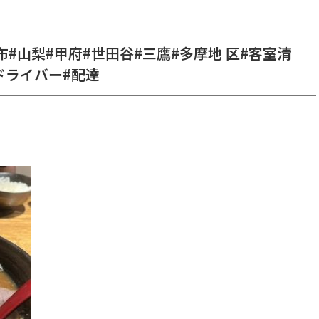
布#山梨#甲府#世田谷#三鷹#多摩地 区#客室清
ドライバー#配達