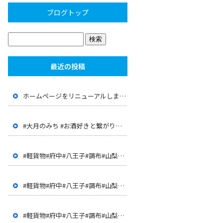
ブログトップ
最近の投稿
ホームページをリニューアルしました。
#大月のみち #お酒好きと繋がりたい #大月 #山梨 #店長が 経歴が面白い #JR大月駅 #上野原 #呑み屋
#軽貨物#府中#八王子#調布#山梨#甲府#世田谷#三鷹#多摩地 区#客室清掃#ハウスクリーニング#ドライバー#配達
#軽貨物#府中#八王子#調布#山梨#甲府#世田谷#三鷹#多摩地 区#客室清掃#ハウスクリーニング#ドライバー#配達
#軽貨物#府中#八王子#調布#山梨#甲府#世田谷#三鷹#多摩地 区#客室清掃#ハウスクリーニング#ドライバー#配達