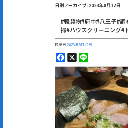
日別アーカイブ:
2023年8月12日
#軽貨物#府中#八王子#調
掃#ハウスクリーニング#
投稿日
2023年8月12日
F
X
Li
a
n
c
e
e
b
o
o
k