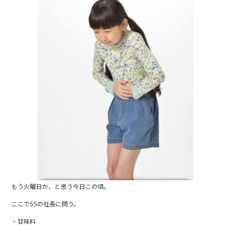
b
o
o
k
もう火曜日か、と思う今日この頃。
ここで5Sの社長に問う。
・甘味料