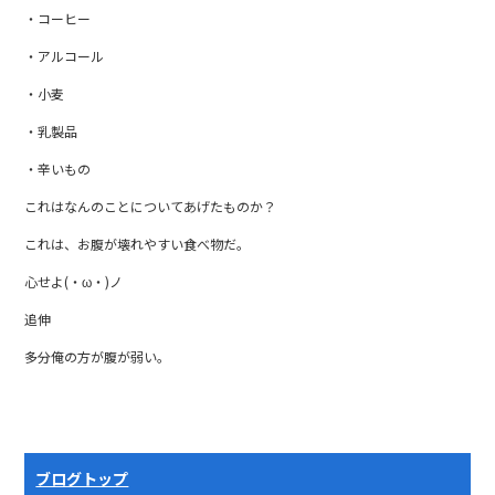
・コーヒー
・アルコール
・小麦
・乳製品
・辛いもの
これはなんのことについてあげたものか？
これは、お腹が壊れやすい食べ物だ。
心せよ(・ω・)ノ
追伸
多分俺の方が腹が弱い。
ブログトップ