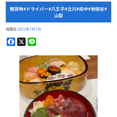
軽貨物#ドライバー#八王子#立川#府中#世田谷#
山梨
投稿日
2022年7月7日
F
X
Li
a
n
c
e
e
b
o
o
k