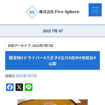
2022 7月 07
日別アーカイブ:
2022年7月7日
軽貨物#ドライバー#八王子#立川#府中#世田谷#
山梨
投稿日
2022年7月7日
F
X
Li
a
n
c
e