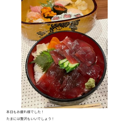
e
b
o
o
k
本日もお疲れ様でした！
たまには贅沢もいいでしょう！