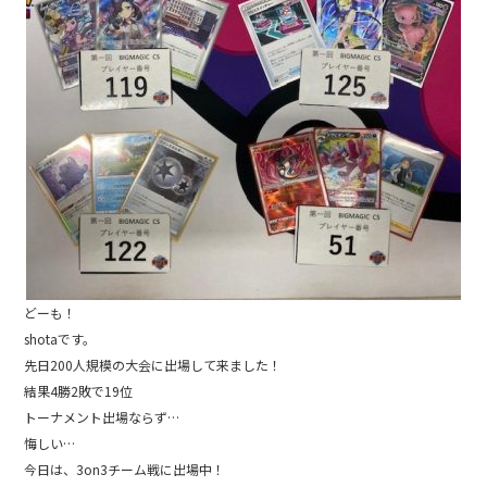
e
b
o
o
k
どーも！
shotaです。
先日200人規模の大会に出場して来ました！
結果4勝2敗で19位
トーナメント出場ならず…
悔しい…
今日は、3on3チーム戦に出場中！