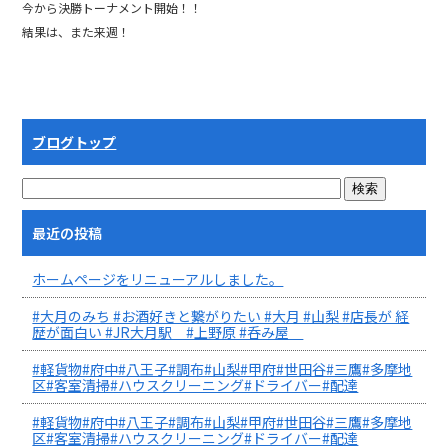
今から決勝トーナメント開始！！
結果は、また来週！
ブログトップ
最近の投稿
ホームページをリニューアルしました。
#大月のみち #お酒好きと繋がりたい #大月 #山梨 #店長が 経
歴が面白い #JR大月駅 #上野原 #呑み屋
#軽貨物#府中#八王子#調布#山梨#甲府#世田谷#三鷹#多摩地
区#客室清掃#ハウスクリーニング#ドライバー#配達
#軽貨物#府中#八王子#調布#山梨#甲府#世田谷#三鷹#多摩地
区#客室清掃#ハウスクリーニング#ドライバー#配達