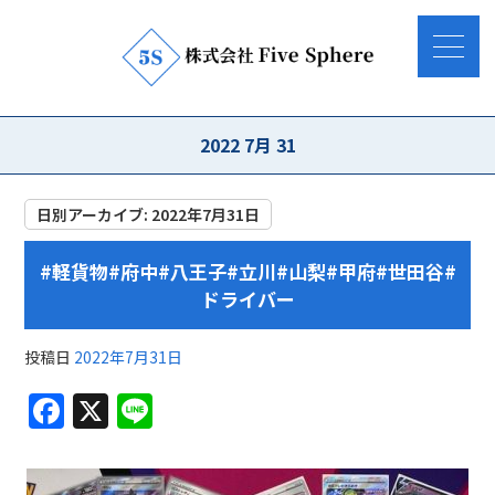
2022 7月 31
日別アーカイブ:
2022年7月31日
#軽貨物#府中#八王子#立川#山梨#甲府#世田谷#
ドライバー
投稿日
2022年7月31日
F
X
Li
a
n
c
e