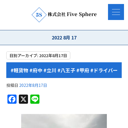
2022 8月 17
日別アーカイブ:
2022年8月17日
#軽貨物 #府中 #立川 #八王子 #甲府 #ドライバー
投稿日
2022年8月17日
F
X
Li
a
n
c
e
e