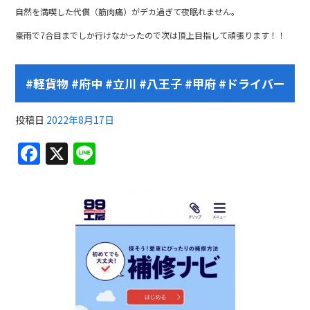
自然を満喫した代償（筋肉痛）がデカ過ぎて夜眠れません。
豪雨で7合目までしか行けなかったので次は頂上目指して頑張ります！！
#軽貨物 #府中 #立川 #八王子 #甲府 #ドライバー
投稿日
2022年8月17日
F
X
Li
a
n
c
e
e
b
o
o
k