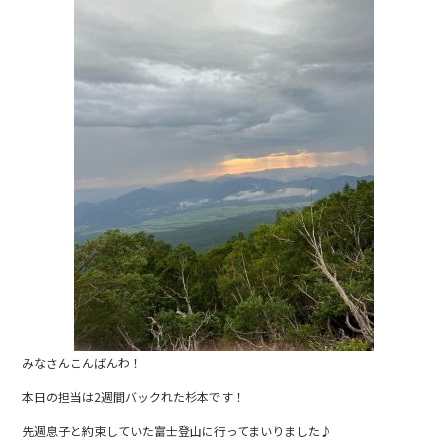
b
o
o
k
みなさんこんばんわ！
本日の担当は2週間バックれた杉本です！
先週息子と約束していた富士登山に行ってまいりました♪