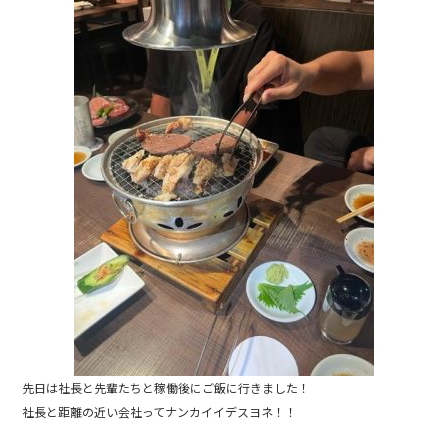
e
b
o
o
k
先日は社長と先輩たちと稼働後にご飯に行きました！
社長と距離の近い会社ってナンカイイデスヨネ！！