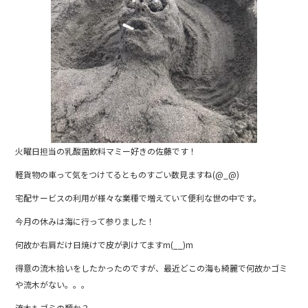
火曜日担当の乳酸菌飲料マミー好きの佐藤です！
軽貨物の車って気をつけてるとものすごい数見ますね(@_@)
宅配サービスの利用が様々な業種で増えていて便利な世の中です。
今月の休みは海に行って参りました！
何故か右肩だけ日焼けで皮が剥けてますm(__)m
得意の流木拾いをしたかったのですが、最近どこの海も綺麗で何故かゴミ
や流木がない。。。
流木もゴミの類か？