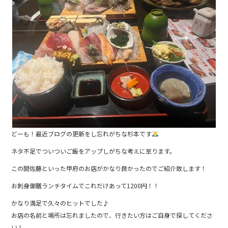
b
o
o
k
どーも！最近ブログの更新をし忘れがちな杉本です
ネタ不足でついついご飯をアップしがちな考えに至ります。
この間佐藤といった甲府のお店がかなり良かったのでご紹介致します！
お刺身御膳ランチタイムでこれだけあって1200円！！
かなり満足で久々のヒットでした♪
お店の名前と場所は忘れましたので、行きたい方はご自身で探してくださ
い！