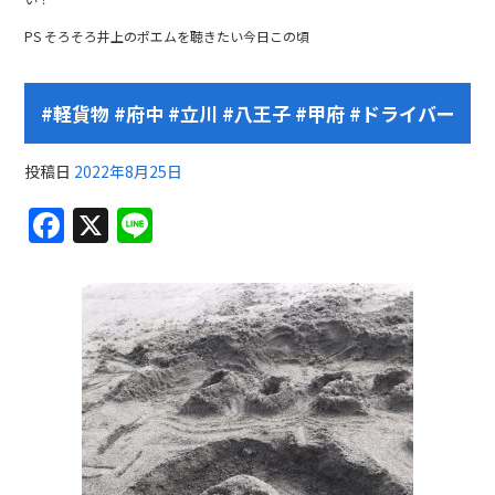
PS そろそろ井上のポエムを聴きたい今日この頃
#軽貨物 #府中 #立川 #八王子 #甲府 #ドライバー
投稿日
2022年8月25日
F
X
Li
a
n
c
e
e
b
o
o
k