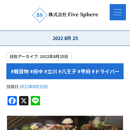
2022 8月 25
日別アーカイブ:
2022年8月25日
#軽貨物 #府中 #立川 #八王子 #甲府 #ドライバー
投稿日
2022年8月25日
F
X
Li
a
n
c
e
e