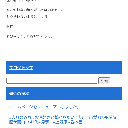
家に使わない流木がいっぱいあるし、
もう拾わないようにしよう。
追伸
多分みるとまた拾いたくなる。
ブログトップ
最近の投稿
ホームページをリニューアルしました。
#大月のみち #お酒好きと繋がりたい #大月 #山梨 #店長が 経
歴が面白い #JR大月駅 #上野原 #呑み屋